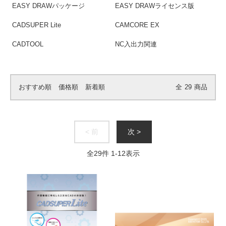
EASY DRAWパッケージ
EASY DRAWライセンス版
CADSUPER Lite
CAMCORE EX
CADTOOL
NC入出力関連
おすすめ順
価格順
新着順
全
29
商品
< 前
次 >
全
29
件
1
-
12
表示