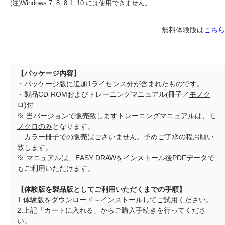
(注)Windows 7, 8, 8.1, 10 には使用できません。
無料体験版は
こちら
【パッケージ内容】
・パッケージ版に追加1ライセンス分が含まれたものです。
・製品CD-ROMおよびトレーニングマニュアル(冊子／
モノク
ロ
)付
※ 当バージョンで販売致しますトレーニングマニュアルは、
モ
ノクロのみ
となります。
カラー冊子での販売はございません。予めご了承の程お願い
致します。
※ マニュアルは、EASY DRAWをインストール後PDFデータで
もご利用いただけます。
【体験版を製品版としてご利用いただくまでの手順】
1.体験版をダウンロード～インストールしてご試用ください。
2.上記「カートに入れる」からご購入手続きを行ってくださ
い。