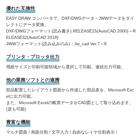
優れた互換性
EASY DRAW コンバータで、DXF/DWGデータ・JWWデータをダイ
レクトにデータ変換。
DXF/DWGフォーマット(読み書き):RELEASE15(AutoCAD 2000)～R
ELEASE32(AutoCAD 2018)
JWWフォーマット(読み込みのみ)：Jw_cad Ver.7～8
プリンタ・プロッタ出力
用紙サイズと印刷可能領域から選択して印刷。連続出力可能。
他の業務ソフトとの連携
部品配置したレイアウト図面から作成した部品表を、Microsoft Exc
elに出力可能。
また、Microsoft Excelの帳票データをCAD図として取り込めます。
(逆も可能)
豊富な機能
マルチ図面 / 画面分割 / 文字入力 / 自由なレイヤ分割表示 /